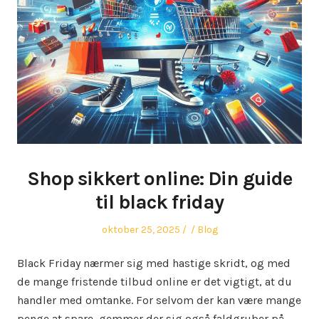
Shop sikkert online: Din guide
til black friday
Posted
Author
Posted
oktober 25, 2025
Blog
on
in
Black Friday nærmer sig med hastige skridt, og med
de mange fristende tilbud online er det vigtigt, at du
handler med omtanke. For selvom der kan være mange
penge at spare, gemmer der sig også faldgruber på