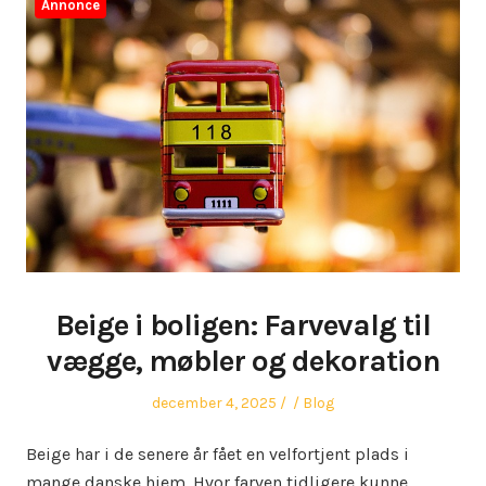
Annonce
Beige i boligen: Farvevalg til
vægge, møbler og dekoration
Posted
Author
Posted
december 4, 2025
Blog
on
in
Beige har i de senere år fået en velfortjent plads i
mange danske hjem. Hvor farven tidligere kunne