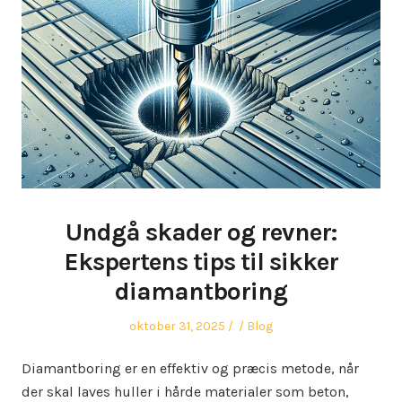
Undgå skader og revner:
Ekspertens tips til sikker
diamantboring
Posted
Author
Posted
oktober 31, 2025
Blog
on
in
Diamantboring er en effektiv og præcis metode, når
der skal laves huller i hårde materialer som beton,