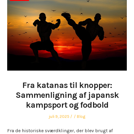
Fra katanas til knopper:
Sammenligning af japansk
kampsport og fodbold
Posted
Author
Posted
juli 9, 2025
Blog
on
in
Fra de historiske sværdklinger, der blev brugt af