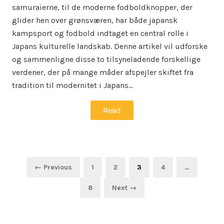
samuraierne, til de moderne fodboldknopper, der
glider hen over grønsværen, har både japansk
kampsport og fodbold indtaget en central rolle i
Japans kulturelle landskab. Denne artikel vil udforske
og sammenligne disse to tilsyneladende forskellige
verdener, der på mange måder afspejler skiftet fra
tradition til modernitet i Japans…
Read
Indlægsinddeling
Page
Page
Page
Page
← Previous
1
2
3
4
…
Page
8
Next →