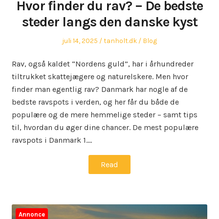
Hvor finder du rav? – De bedste
steder langs den danske kyst
Posted
Author
Posted
juli 14, 2025
tanholt.dk
Blog
on
in
Rav, også kaldet “Nordens guld”, har i århundreder
tiltrukket skattejægere og naturelskere. Men hvor
finder man egentlig rav? Danmark har nogle af de
bedste ravspots i verden, og her får du både de
populære og de mere hemmelige steder – samt tips
til, hvordan du øger dine chancer. De mest populære
ravspots i Danmark 1.…
Read
Annonce