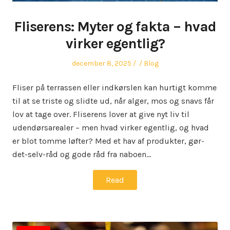
Fliserens: Myter og fakta – hvad
virker egentlig?
Posted
Author
Posted
december 8, 2025
Blog
on
in
Fliser på terrassen eller indkørslen kan hurtigt komme
til at se triste og slidte ud, når alger, mos og snavs får
lov at tage over. Fliserens lover at give nyt liv til
udendørsarealer – men hvad virker egentlig, og hvad
er blot tomme løfter? Med et hav af produkter, gør-
det-selv-råd og gode råd fra naboen…
Read