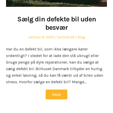
Sælg din defekte bil uden
besvær
Posted
Author
Posted
oktober 8, 2025
tanholt.dk
Blog
on
in
Har du en defekt bil, som ikke længere kører
ordentligt? I stedet for at lade den stå ubrugt eller
bruge penge på dyre reparationer, kan du vælge at
sælg defekt bil. BilHuset Danmark tilbyder en hurtig
og enkel løsning, så du kan få værdi ud af bilen uden
stress. Hvorfor sælge en defekt bil? Mange…
Read