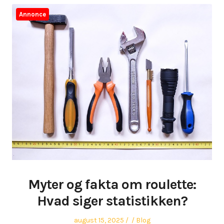
Annonce
Myter og fakta om roulette:
Hvad siger statistikken?
Posted
Author
Posted
august 15, 2025
Blog