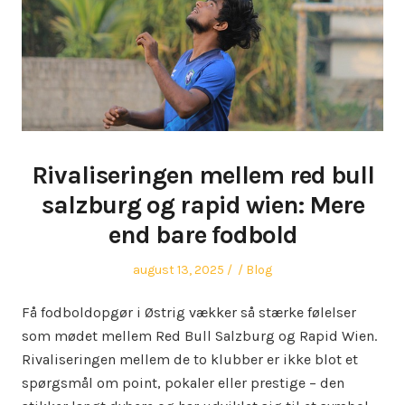
Rivaliseringen mellem red bull
salzburg og rapid wien: Mere
end bare fodbold
Posted
Author
Posted
august 13, 2025
Blog
on
in
Få fodboldopgør i Østrig vækker så stærke følelser
som mødet mellem Red Bull Salzburg og Rapid Wien.
Rivaliseringen mellem de to klubber er ikke blot et
spørgsmål om point, pokaler eller prestige – den