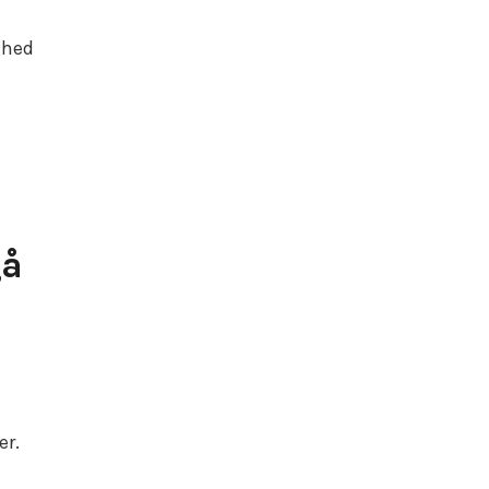
ghed
gå
er.