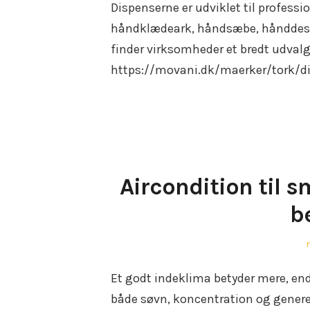
Dispenserne er udviklet til professi
håndklædeark, håndsæbe, hånddesinf
finder virksomheder et bredt udvalg
https://movani.dk/maerker/tork/d
Aircondition til 
b
Et godt indeklima betyder mere, en
både søvn, koncentration og gener