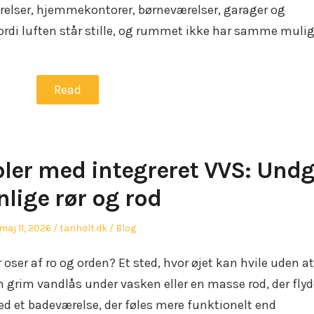
ærelser, hjemmekontorer, børneværelser, garager og
fordi luften står stille, og rummet ikke har samme muli
Read
er med integreret VVS: Und
nlige rør og rod
Posted
Author
Posted
maj 11, 2026
tanholt.dk
Blog
on
in
ser af ro og orden? Et sted, hvor øjet kan hvile uden at
en grim vandlås under vasken eller en masse rod, der flyd
d et badeværelse, der føles mere funktionelt end