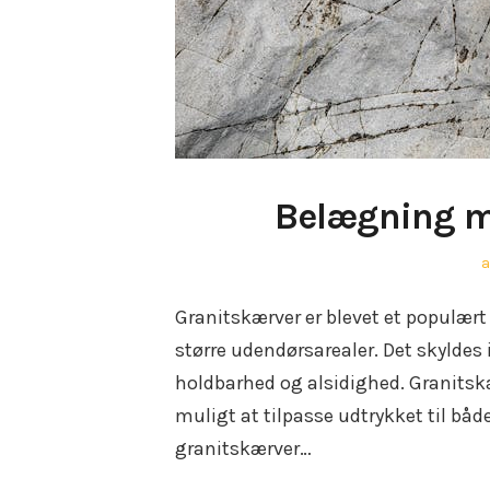
Belægning m
P
a
o
Granitskærver er blevet et populært
større udendørsarealer. Det skyldes
holdbarhed og alsidighed. Granitskær
muligt at tilpasse udtrykket til b
granitskærver…