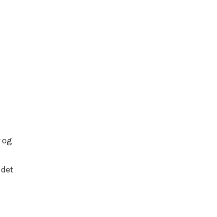
r og
 det