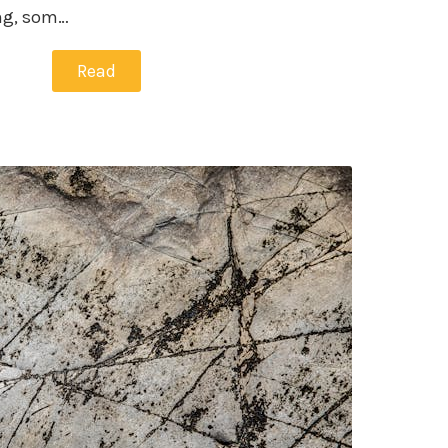
ing, som…
Read