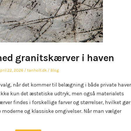
ed granitskærver i haven
osted
Author
Posted
pril 22, 2026
tanholt.dk
Blog
n
in
 valg, når det kommer til belægning i både private have
 ikke kun det æstetiske udtryk, men også materialets
ver findes i forskellige farver og størrelser, hvilket gør
åde moderne og klassiske omgivelser. Når man vælger