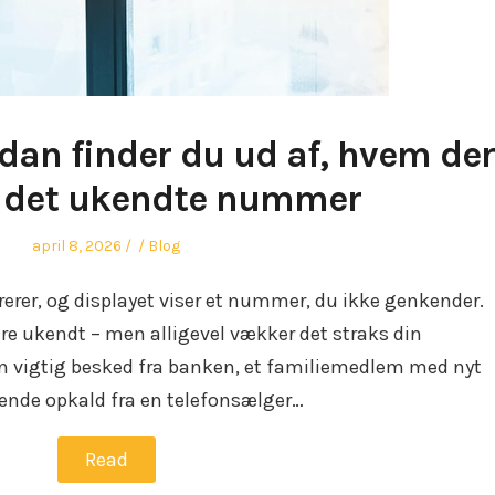
dan finder du ud af, hvem der
g det ukendte nummer
Posted
Author
Posted
april 8, 2026
Blog
on
in
rerer, og displayet viser et nummer, du ikke genkender.
are ukendt – men alligevel vækker det straks din
en vigtig besked fra banken, et familiemedlem med nyt
erende opkald fra en telefonsælger…
Read