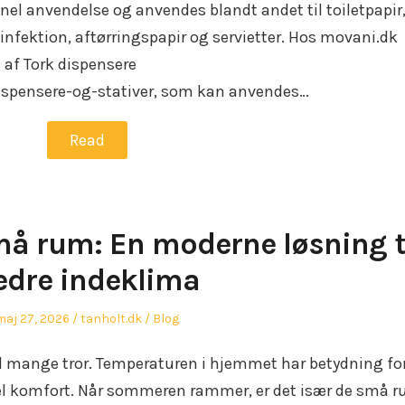
onel anvendelse og anvendes blandt andet til toiletpapir
ektion, aftørringspapir og servietter. Hos movani.dk
 af Tork dispensere
ispensere-og-stativer, som kan anvendes…
Read
små rum: En moderne løsning t
edre indeklima
Posted
Author
Posted
maj 27, 2026
tanholt.dk
Blog
on
in
d mange tror. Temperaturen i hjemmet har betydning fo
el komfort. Når sommeren rammer, er det især de små r