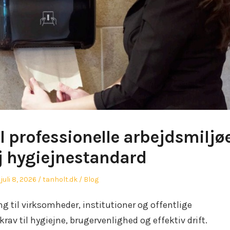
l professionelle arbejdsmiljø
j hygiejnestandard
Posted
Author
Posted
juli 8, 2026
tanholt.dk
Blog
on
in
g til virksomheder, institutioner og offentlige
 krav til hygiejne, brugervenlighed og effektiv drift.