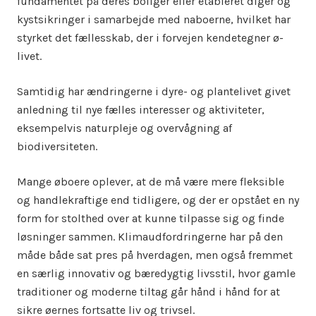
fundamentet på deres boliger eller etableret diger og
kystsikringer i samarbejde med naboerne, hvilket har
styrket det fællesskab, der i forvejen kendetegner ø-
livet.
Samtidig har ændringerne i dyre- og plantelivet givet
anledning til nye fælles interesser og aktiviteter,
eksempelvis naturpleje og overvågning af
biodiversiteten.
Mange øboere oplever, at de må være mere fleksible
og handlekraftige end tidligere, og der er opstået en ny
form for stolthed over at kunne tilpasse sig og finde
løsninger sammen. Klimaudfordringerne har på den
måde både sat pres på hverdagen, men også fremmet
en særlig innovativ og bæredygtig livsstil, hvor gamle
traditioner og moderne tiltag går hånd i hånd for at
sikre øernes fortsatte liv og trivsel.