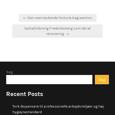
Indlægsnavigation
← Den overraskende historie bag wanton
Gulvafslibning Frederiksberg som del af
renovering →
Søg
Søg
Recent Posts
Tork dispensere til professionelle arbejdsmiljøer og høj
hygiejnestandard