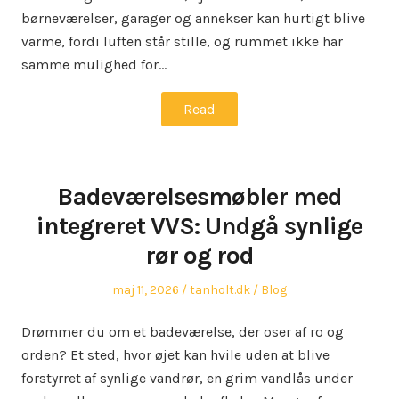
børneværelser, garager og annekser kan hurtigt blive
varme, fordi luften står stille, og rummet ikke har
samme mulighed for…
Read
Badeværelsesmøbler med
integreret VVS: Undgå synlige
rør og rod
Posted
Author
Posted
maj 11, 2026
tanholt.dk
Blog
on
in
Drømmer du om et badeværelse, der oser af ro og
orden? Et sted, hvor øjet kan hvile uden at blive
forstyrret af synlige vandrør, en grim vandlås under