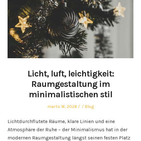
Licht, luft, leichtigkeit:
Raumgestaltung im
minimalistischen stil
Posted
Author
Posted
marts 16, 2026
Blog
on
in
Lichtdurchflutete Räume, klare Linien und eine
Atmosphäre der Ruhe – der Minimalismus hat in der
modernen Raumgestaltung längst seinen festen Platz