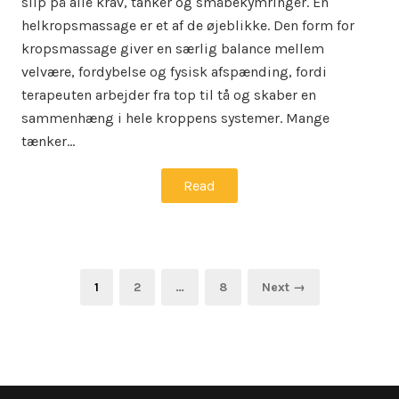
slip på alle krav, tanker og småbekymringer. En
helkropsmassage er et af de øjeblikke. Den form for
kropsmassage giver en særlig balance mellem
velvære, fordybelse og fysisk afspænding, fordi
terapeuten arbejder fra top til tå og skaber en
sammenhæng i hele kroppens systemer. Mange
tænker…
Read
Indlægsinddeling
Page
Page
Page
1
2
…
8
Next →