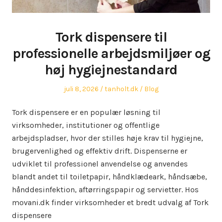
Tork dispensere til
professionelle arbejdsmiljøer og
høj hygiejnestandard
Posted
Author
Posted
juli 8, 2026
tanholt.dk
Blog
on
in
Tork dispensere er en populær løsning til
virksomheder, institutioner og offentlige
arbejdspladser, hvor der stilles høje krav til hygiejne,
brugervenlighed og effektiv drift. Dispenserne er
udviklet til professionel anvendelse og anvendes
blandt andet til toiletpapir, håndklædeark, håndsæbe,
hånddesinfektion, aftørringspapir og servietter. Hos
movani.dk finder virksomheder et bredt udvalg af Tork
dispensere