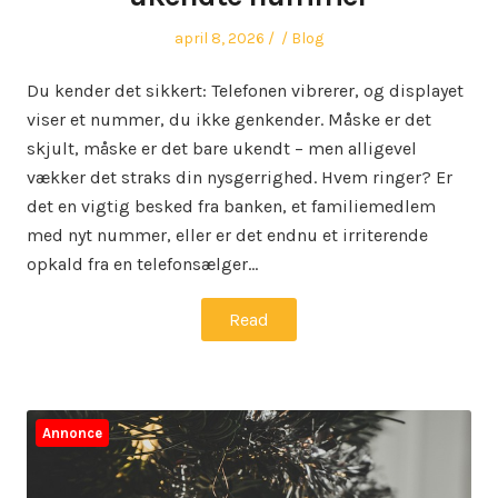
Posted
Author
Posted
april 8, 2026
Blog
on
in
Du kender det sikkert: Telefonen vibrerer, og displayet
viser et nummer, du ikke genkender. Måske er det
skjult, måske er det bare ukendt – men alligevel
vækker det straks din nysgerrighed. Hvem ringer? Er
det en vigtig besked fra banken, et familiemedlem
med nyt nummer, eller er det endnu et irriterende
opkald fra en telefonsælger…
Read
Annonce