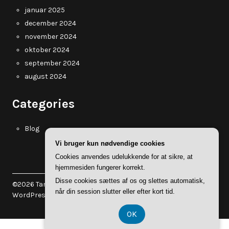
januar 2025
december 2024
november 2024
oktober 2024
september 2024
august 2024
Categories
Blog
Vi bruger kun nødvendige cookies
Cookies anvendes udelukkende for at sikre, at
hjemmesiden fungerer korrekt.
Disse cookies sættes af os og slettes automatisk,
©2026 Tanholt.dk
| WordPress Theme by
Superb
når din session slutter eller efter kort tid.
WordPress Themes
OK
CVR-Nummer DK-374 077 39