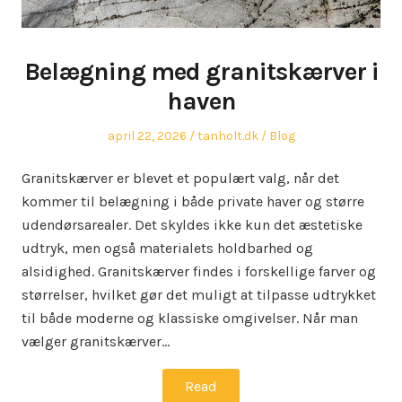
Belægning med granitskærver i
haven
Posted
Author
Posted
april 22, 2026
tanholt.dk
Blog
on
in
Granitskærver er blevet et populært valg, når det
kommer til belægning i både private haver og større
udendørsarealer. Det skyldes ikke kun det æstetiske
udtryk, men også materialets holdbarhed og
alsidighed. Granitskærver findes i forskellige farver og
størrelser, hvilket gør det muligt at tilpasse udtrykket
til både moderne og klassiske omgivelser. Når man
vælger granitskærver…
Read