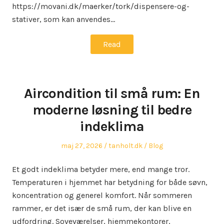
https://movani.dk/maerker/tork/dispensere-og-
stativer, som kan anvendes…
Read
Aircondition til små rum: En
moderne løsning til bedre
indeklima
Posted
Author
Posted
maj 27, 2026
tanholt.dk
Blog
on
in
Et godt indeklima betyder mere, end mange tror.
Temperaturen i hjemmet har betydning for både søvn,
koncentration og generel komfort. Når sommeren
rammer, er det især de små rum, der kan blive en
udfordring. Soveværelser, hjemmekontorer,