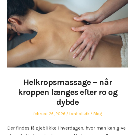
Helkropsmassage – når
kroppen længes efter ro og
dybde
Posted
Author
Posted
februar 26, 2026
tanholt.dk
Blog
on
in
Der findes få øjeblikke i hverdagen, hvor man kan give