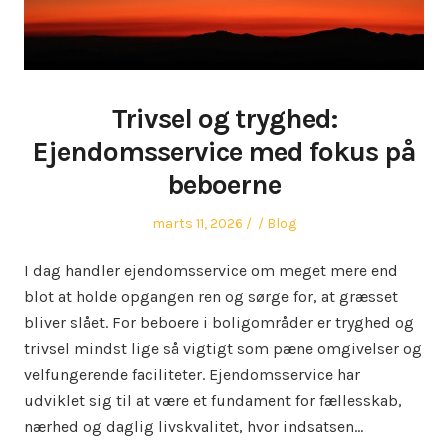
Trivsel og tryghed:
Ejendomsservice med fokus på
beboerne
Posted
Author
Posted
marts 11, 2026
Blog
on
in
I dag handler ejendomsservice om meget mere end
blot at holde opgangen ren og sørge for, at græsset
bliver slået. For beboere i boligområder er tryghed og
trivsel mindst lige så vigtigt som pæne omgivelser og
velfungerende faciliteter. Ejendomsservice har
udviklet sig til at være et fundament for fællesskab,
nærhed og daglig livskvalitet, hvor indsatsen…