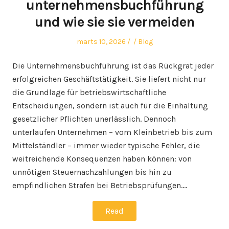
unternehmensbuchführung
und wie sie sie vermeiden
Posted
Author
Posted
marts 10, 2026
Blog
on
in
Die Unternehmensbuchführung ist das Rückgrat jeder
erfolgreichen Geschäftstätigkeit. Sie liefert nicht nur
die Grundlage für betriebswirtschaftliche
Entscheidungen, sondern ist auch für die Einhaltung
gesetzlicher Pflichten unerlässlich. Dennoch
unterlaufen Unternehmen – vom Kleinbetrieb bis zum
Mittelständler – immer wieder typische Fehler, die
weitreichende Konsequenzen haben können: von
unnötigen Steuernachzahlungen bis hin zu
empfindlichen Strafen bei Betriebsprüfungen.…
Read