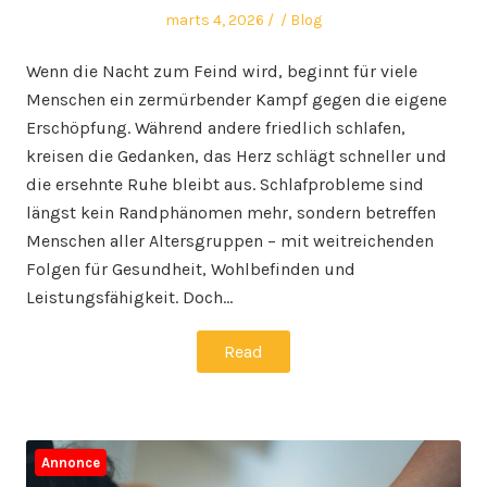
Posted
Author
Posted
marts 4, 2026
Blog
on
in
Wenn die Nacht zum Feind wird, beginnt für viele
Menschen ein zermürbender Kampf gegen die eigene
Erschöpfung. Während andere friedlich schlafen,
kreisen die Gedanken, das Herz schlägt schneller und
die ersehnte Ruhe bleibt aus. Schlafprobleme sind
längst kein Randphänomen mehr, sondern betreffen
Menschen aller Altersgruppen – mit weitreichenden
Folgen für Gesundheit, Wohlbefinden und
Leistungsfähigkeit. Doch…
Read
Annonce