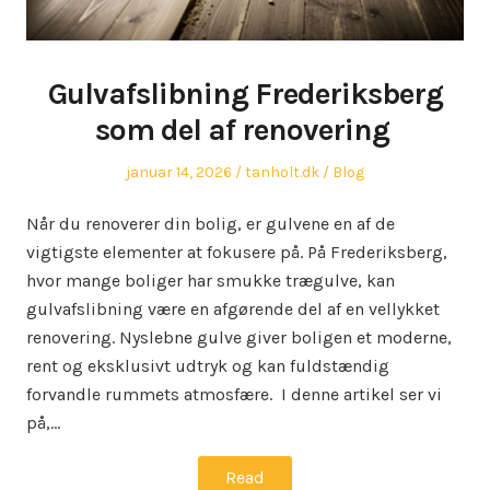
Gulvafslibning Frederiksberg
som del af renovering
Posted
Author
Posted
januar 14, 2026
tanholt.dk
Blog
on
in
Når du renoverer din bolig, er gulvene en af de
vigtigste elementer at fokusere på. På Frederiksberg,
hvor mange boliger har smukke trægulve, kan
gulvafslibning være en afgørende del af en vellykket
renovering. Nyslebne gulve giver boligen et moderne,
rent og eksklusivt udtryk og kan fuldstændig
forvandle rummets atmosfære. I denne artikel ser vi
på,…
Read