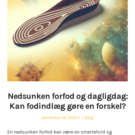
Nedsunken forfod og dagligdag:
Kan fodindlæg gøre en forskel?
Posted
Author
Posted
december 16, 2025
Blog
on
in
En nedsunken forfod kan være en smertefuld og