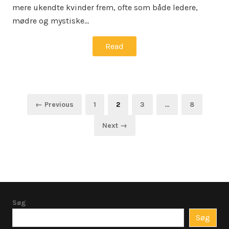
mere ukendte kvinder frem, ofte som både ledere,
mødre og mystiske…
Read
Indlægsinddeling
Page
Page
Page
Page
← Previous
1
2
3
…
8
Next →
Søg
Søg