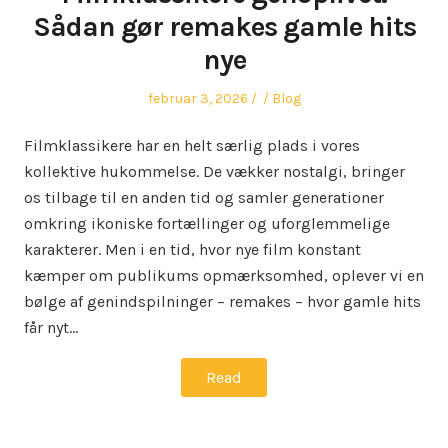
Sådan gør remakes gamle hits
nye
Posted
Author
Posted
februar 3, 2026
Blog
on
in
Filmklassikere har en helt særlig plads i vores
kollektive hukommelse. De vækker nostalgi, bringer
os tilbage til en anden tid og samler generationer
omkring ikoniske fortællinger og uforglemmelige
karakterer. Men i en tid, hvor nye film konstant
kæmper om publikums opmærksomhed, oplever vi en
bølge af genindspilninger – remakes – hvor gamle hits
får nyt…
Read