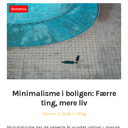
Annonce
Minimalisme i boligen: Færre
ting, mere liv
Posted
Author
Posted
februar 3, 2026
Blog
on
in
Minimalisme har de seneste år vundet indpas i mange