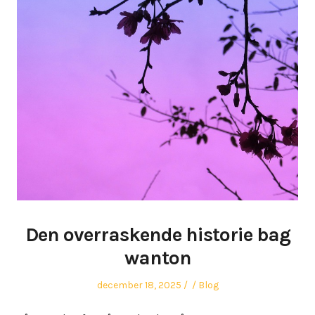
Den overraskende historie bag
wanton
Posted
Author
Posted
december 18, 2025
Blog
on
in