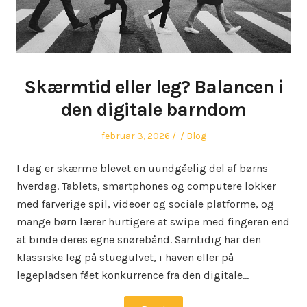
Skærmtid eller leg? Balancen i
den digitale barndom
Posted
Author
Posted
februar 3, 2026
Blog
on
in
I dag er skærme blevet en uundgåelig del af børns
hverdag. Tablets, smartphones og computere lokker
med farverige spil, videoer og sociale platforme, og
mange børn lærer hurtigere at swipe med fingeren end
at binde deres egne snørebånd. Samtidig har den
klassiske leg på stuegulvet, i haven eller på
legepladsen fået konkurrence fra den digitale…