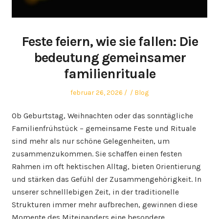
Feste feiern, wie sie fallen: Die
bedeutung gemeinsamer
familienrituale
Posted
Author
Posted
februar 26, 2026
Blog
on
in
Ob Geburtstag, Weihnachten oder das sonntägliche
Familienfrühstück – gemeinsame Feste und Rituale
sind mehr als nur schöne Gelegenheiten, um
zusammenzukommen. Sie schaffen einen festen
Rahmen im oft hektischen Alltag, bieten Orientierung
und stärken das Gefühl der Zusammengehörigkeit. In
unserer schnelllebigen Zeit, in der traditionelle
Strukturen immer mehr aufbrechen, gewinnen diese
Momente des Miteinanders eine besondere…