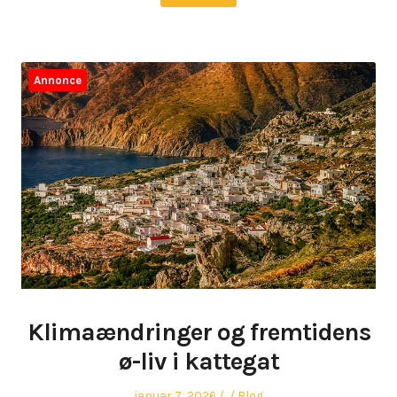
Annonce
Klimaændringer og fremtidens
ø-liv i kattegat
Posted
Author
Posted
januar 7, 2026
Blog