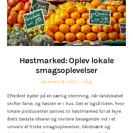
Høstmarked: Oplev lokale
smagsoplevelser
Posted
Author
Posted
december 16, 2025
Blog
on
in
Efteråret byder på en særlig stemning, når landskabet
skifter farve, og høsten er i hus. Det er også tiden, hvor
lokale producenter samles til høstmarked for at fejre
årets bedste råvarer og invitere besøgende ind i et
univers af friske smagsoplevelser, håndværk og