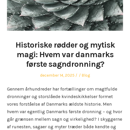
Historiske rødder og mytisk
magi: Hvem var danmarks
første sagndronning?
Posted
Author
Posted
december 14, 2025
Blog
on
in
Gennem århundreder har fortællinger om magtfulde
dronninger og storslåede kvindeskikkelser formet
vores forståelse af Danmarks ældste historie. Men
hvem var egentlig Danmarks første dronning – og hvor
går grænsen mellem sagn og virkelighed? I skyggerne
af runesten, sagaer og myter træder både kendte og