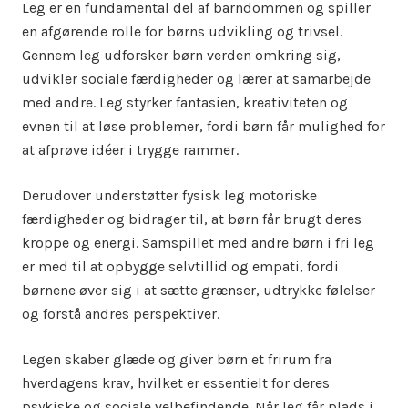
Leg er en fundamental del af barndommen og spiller
en afgørende rolle for børns udvikling og trivsel.
Gennem leg udforsker børn verden omkring sig,
udvikler sociale færdigheder og lærer at samarbejde
med andre. Leg styrker fantasien, kreativiteten og
evnen til at løse problemer, fordi børn får mulighed for
at afprøve idéer i trygge rammer.
Derudover understøtter fysisk leg motoriske
færdigheder og bidrager til, at børn får brugt deres
kroppe og energi. Samspillet med andre børn i fri leg
er med til at opbygge selvtillid og empati, fordi
børnene øver sig i at sætte grænser, udtrykke følelser
og forstå andres perspektiver.
Legen skaber glæde og giver børn et frirum fra
hverdagens krav, hvilket er essentielt for deres
psykiske og sociale velbefindende. Når leg får plads i