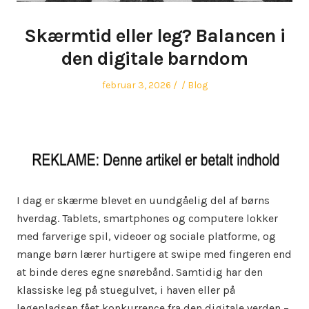
Skærmtid eller leg? Balancen i
den digitale barndom
Posted
Author
Posted
februar 3, 2026
Blog
on
in
I dag er skærme blevet en uundgåelig del af børns
hverdag. Tablets, smartphones og computere lokker
med farverige spil, videoer og sociale platforme, og
mange børn lærer hurtigere at swipe med fingeren end
at binde deres egne snørebånd. Samtidig har den
klassiske leg på stuegulvet, i haven eller på
legepladsen fået konkurrence fra den digitale verden –