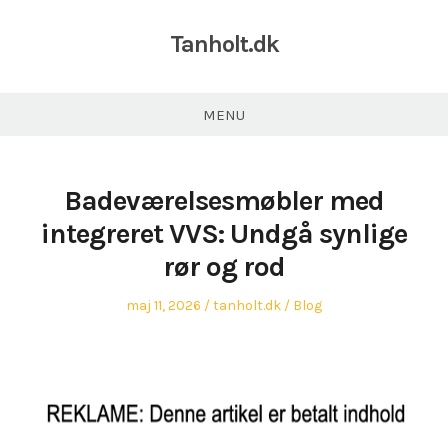
Tanholt.dk
MENU
Badeværelsesmøbler med
integreret VVS: Undgå synlige
rør og rod
Posted
Author
Posted
maj 11, 2026
tanholt.dk
Blog
on
in