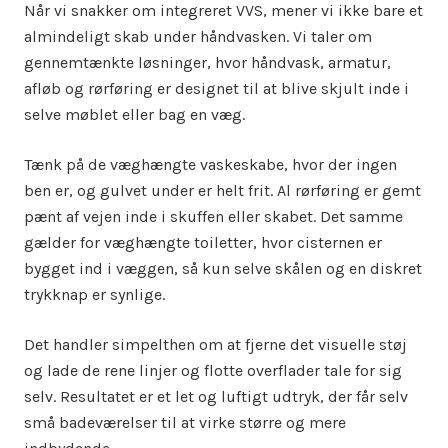
Når vi snakker om integreret VVS, mener vi ikke bare et
almindeligt skab under håndvasken. Vi taler om
gennemtænkte løsninger, hvor håndvask, armatur,
afløb og rørføring er designet til at blive skjult inde i
selve møblet eller bag en væg.
Tænk på de væghængte vaskeskabe, hvor der ingen
ben er, og gulvet under er helt frit. Al rørføring er gemt
pænt af vejen inde i skuffen eller skabet. Det samme
gælder for væghængte toiletter, hvor cisternen er
bygget ind i væggen, så kun selve skålen og en diskret
trykknap er synlige.
Det handler simpelthen om at fjerne det visuelle støj
og lade de rene linjer og flotte overflader tale for sig
selv. Resultatet er et let og luftigt udtryk, der får selv
små badeværelser til at virke større og mere