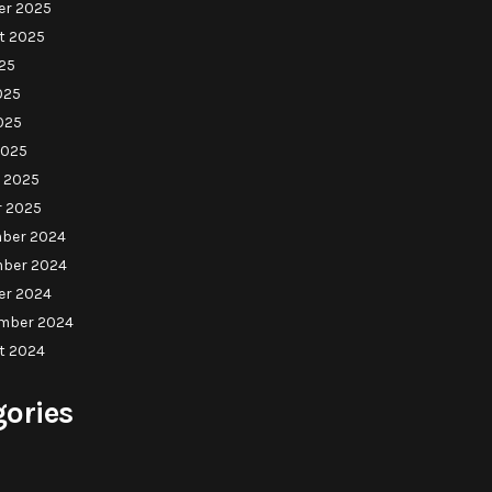
er 2025
t 2025
025
025
025
2025
 2025
r 2025
ber 2024
ber 2024
er 2024
mber 2024
t 2024
gories