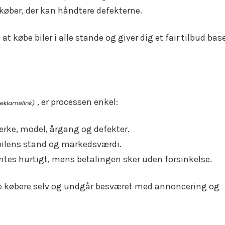
n køber, der kan håndtere defekterne.
 købe biler i alle stande og giver dig et fair tilbud bas
, er processen enkel:
rke, model, årgang og defekter.
 bilens stand og markedsværdi.
entes hurtigt, mens betalingen sker uden forsinkelse.
nde købere selv og undgår besværet med annoncering og