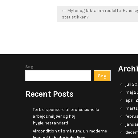
Indlægsnavigation
← Myter og fakta om roulette: Hvad si
statistikken?
Arch
Søg
Søg
juli 2
Recent Posts
maj 2
april 
marts
Tork dispensere til professionelle
arbejdsmiljøer og høj
febru
hygiejnestandard
janua
Aircondition til små rum: En moderne
decem
løsning til bedre indeklima