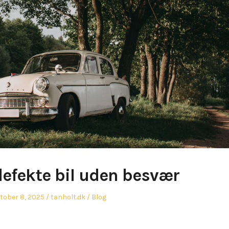
defekte bil uden besvær
sted
Author
Posted
tober 8, 2025
tanholt.dk
Blog
in