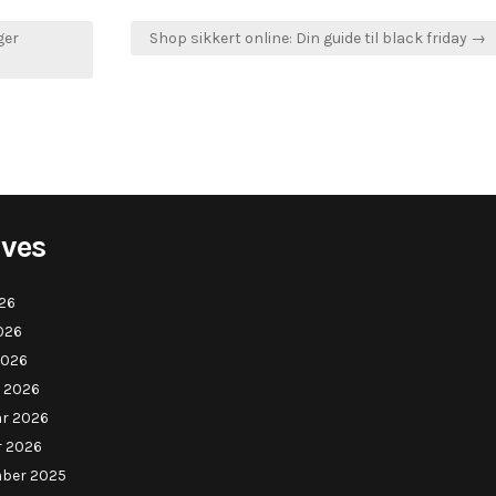
ger
Shop sikkert online: Din guide til black friday →
ives
026
026
2026
 2026
ar 2026
r 2026
ber 2025