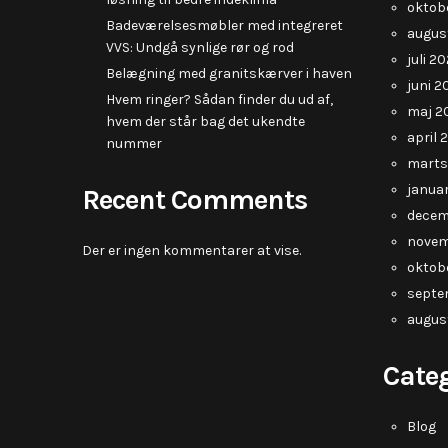
oktob
Badeværelsesmøbler med integreret
augus
VVS: Undgå synlige rør og rod
juli 2
Belægning med granitskærver i haven
juni 2
Hvem ringer? Sådan finder du ud af,
maj 2
hvem der står bag det ukendte
april 
nummer
marts
janua
Recent Comments
decem
novem
Der er ingen kommentarer at vise.
oktob
septe
augus
Cate
Blog