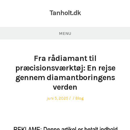
Tanholt.dk
MENU
Fra rådiamant til
præcisionsværktøj: En rejse
gennem diamantboringens
verden
Posted
Author
Posted
juni 5, 2025
Blog
on
in