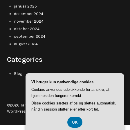
januar 2025
december 2024
november 2024
oktober 2024
september 2024
august 2024
Categories
Blog
Vi bruger kun nødvendige cookies
Cookies anvendes udelukkende for at sikre, at
hjemmesiden fungerer korrekt.
Disse cookies sættes af os og slettes automatisk,
©2026 Tanholt.dk
| WordPress Theme by
Superb
når din session slutter eller efter kort tid.
WordPress Themes
OK
CVR-Nummer DK-374 077 39